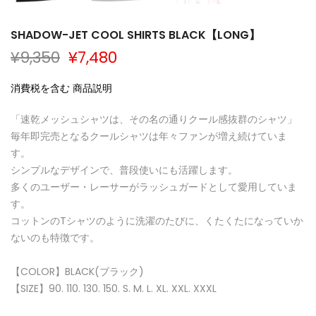
SHADOW-JET COOL SHIRTS BLACK【LONG】
¥9,350
¥7,480
消費税を含む 商品説明
「速乾メッシュシャツは、その名の通りクール感抜群のシャツ」
毎年即完売となるクールシャツは年々ファンが増え続けていま
す。
シンプルなデザインで、普段使いにも活躍します。
多くのユーザー・レーサーがラッシュガードとして愛用していま
す。
コットンのTシャツのように洗濯のたびに、くたくたになっていか
ないのも特徴です。
【COLOR】
BLACK(ブラック)
【SIZE】90. 110
.
130
.
150
.
S
.
M
.
L
.
XL
.
XXL
.
XXXL