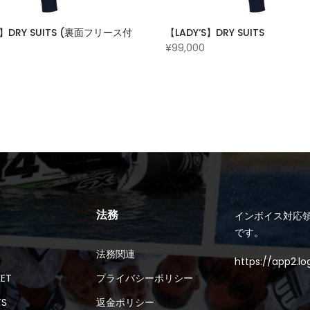
S】DRY SUITS (裏面フリース付
【LADY‘S】DRY SUITS
¥99,000
法務
インボイス対応領
です。
法務関連
https://app2.l
KET
プライバシーポリシー
TS
返金ポリシー