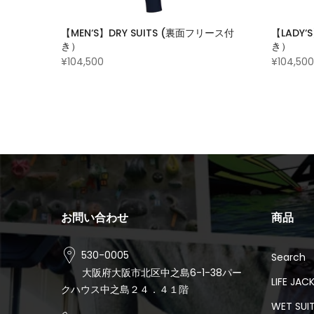
【MEN‘S】DRY SUITS (裏面フリース付
【LADY‘
き）
き）
¥104,500
¥104,500
お問い合わせ
商品
530-0005
Search
大阪府大阪市北区中之島6-1-38パー
LIFE JAC
クハウス中之島２４．４１階
WET SUI