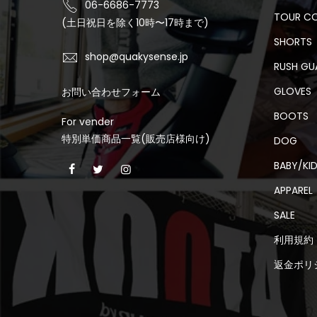
06-6686-7773
TOUR C
(土日祝日を除く10時〜17時まで)
SHORTS
shop@quakysense.jp
RUSH GU
GLOVES
お問い合わせフォーム
BOOTS
For vender
特別単価商品一覧(販売店様向け)
DOG
BABY/KI
APPAREL
SALE
利用規約
返金ポリ