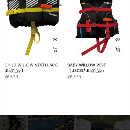
CHILD WILLOW VEST(USCG・
BABY WILLOW VEST
UL認定品)
（USCG/UL認定品）
¥6,578
¥6,578