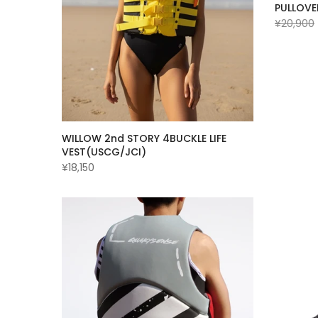
PULLOVE
¥20,900
WILLOW 2nd STORY 4BUCKLE LIFE
VEST(USCG/JCI)
¥18,150