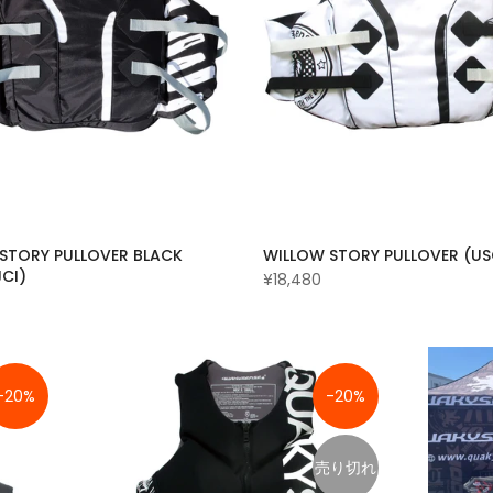
STORY PULLOVER BLACK
WILLOW STORY PULLOVER (US
CI)
¥18,480
-20%
-20%
売り切れ