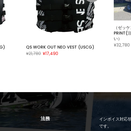
（ゼッケン
PRIN
い）
¥32,780
CG)
QS WORK OUT NEO VEST (USCG)
¥21,780
¥17,490
法務
インボイス対応領
です。