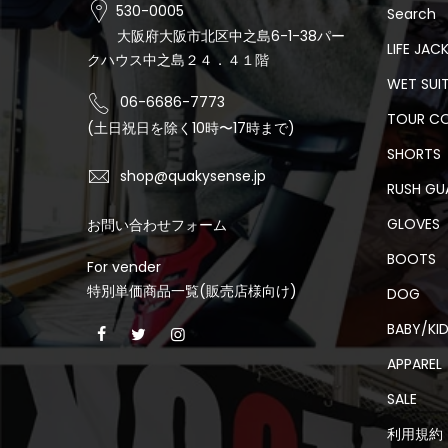
530-0005
Search
大阪府大阪市北区中之島6-1-38パー
LIFE JAC
クハウス中之島２４．４１階
WET SUI
06-6686-7773
TOUR C
(土日祝日を除く10時〜17時まで)
SHORTS
shop@quakysense.jp
RUSH GU
GLOVES
お問い合わせフォーム
BOOTS
For vender
特別単価商品一覧(販売店様向け)
DOG
BABY/KI
APPAREL
SALE
利用規約