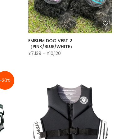
EMBLEM DOG VEST 2
（PINK/BLUE/WHITE）
¥7,139 – ¥10,120
-20%