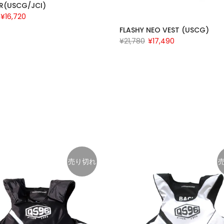
R(USCG/JCI)
¥16,720
FLASHY NEO VEST (USCG)
¥21,780
¥17,490
売り切れ