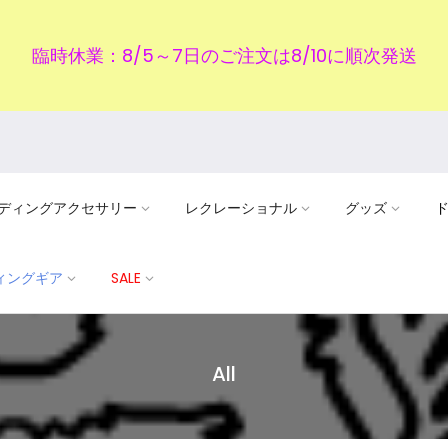
臨時休業：8/5～7日のご注文は8/10に順次発送
ディングアクセサリー
レクレーショナル
グッズ
ディングギア
SALE
All