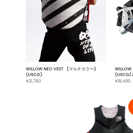
WILLOW NEO VEST 【マルチカラー】
WILLOW 
(USCG)
(USCG/J
¥21,780
¥18,480