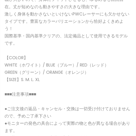
在。丈が短めなのも動きやすさの大きな理由です。
激しく身体を動かさないといけないPWCレーサーにも欠かせない
タイプです。豊富なカラーバリエーションから恰好よくきめよ
う！
国際基準・国内基準クリアの、法定備品として使用できるモデル
です。
【COLOR】
WHITE（ホワイト）/ BLUE
（
ブルー
）
/
RED
（
レッド
）
GREEN（グリーン）
/
ORANGE
（
オレンジ
）
【SIZE】S. M
.
L
.
XL
■■■注意事項■■■
●ご注文後の返品・キャンセル・交換は一切受け付けておりません
ので、予めご了承下さい
●モニターの発色の具合によって実際の物と色が異なる場合があり
ます。